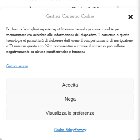
accedere ai propri Dati.
L’Utente ha
Gestisci Consenso Cookie
diritto ad ottenere informazioni sui
Per fornire le migliori esperienze, utilizziamo tecnologie come i cookie per
Dati trattati dal Titolare, su
memorizzare e/o accedere alle informazioni del dispositivo. Il consenso a queste
tecnologie ci permetterà di elaborare dati come il comportamento di navigazione
determinati aspetti del trattamento ed
o ID unici su questo sito. Non acconsentire o ritirare il consenso può influire
negativamente su alcune caratteristiche e funzioni.
a ricevere una copia dei Dati trattati.
Gestisci servizi
verificare e chiedere la
rettificazione.
L’Utente può verificare
Accetta
la correttezza dei propri Dati e
Nega
richiederne l’aggiornamento o la
Visualizza le preferenze
correzione.
Cookie Policy
Privacy
ottenere la limitazione del