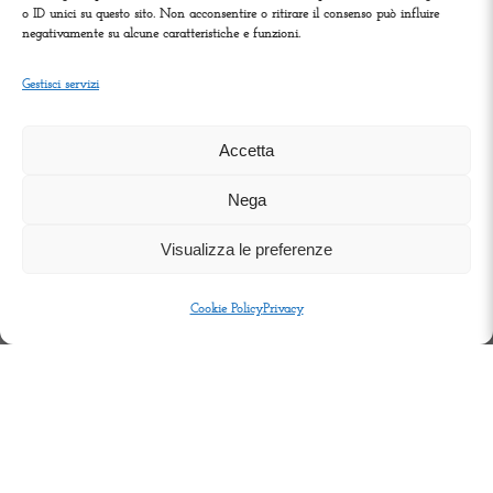
o ID unici su questo sito. Non acconsentire o ritirare il consenso può influire
negativamente su alcune caratteristiche e funzioni.
Gestisci servizi
Accetta
T-OFF
Nega
Visualizza le preferenze
officina metalmeccanica
Cookie Policy
Privacy
In T-Off ci occupiamo della lavorazione
dell’acciaio e dell’alluminio per la