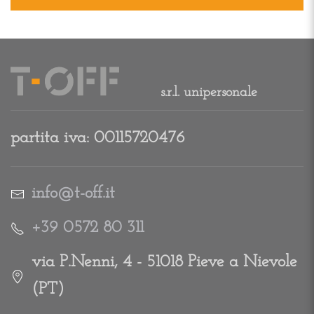
s.r.l. unipersonale
partita iva: 00115720476
info@t-off.it
+39 0572 80 311
via P.Nenni, 4 - 51018 Pieve a Nievole
(PT)